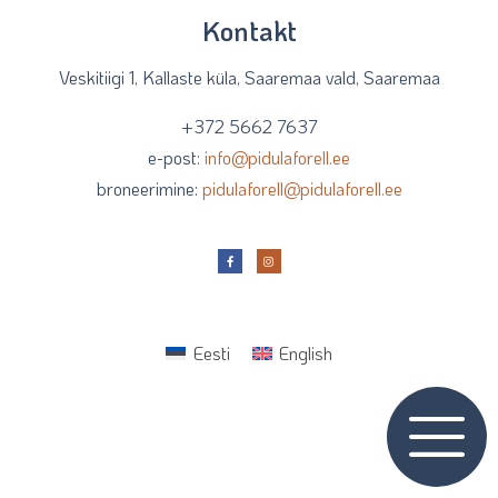
Kontakt
Veskitiigi 1, Kallaste küla, Saaremaa vald, Saaremaa
+372 5662 7637
e-post:
info@pidulaforell.ee
broneerimine:
pidulaforell@pidulaforell.ee
Eesti
English